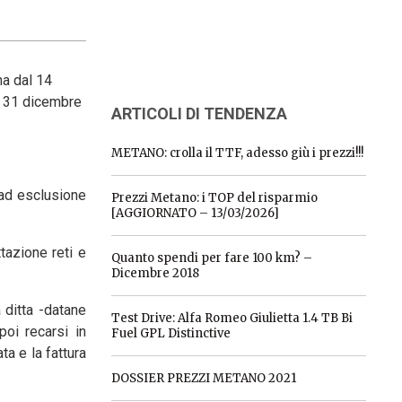
na dal 14
il 31 dicembre
ARTICOLI DI TENDENZA
METANO: crolla il TTF, adesso giù i prezzi!!!
 ad esclusione
Prezzi Metano: i TOP del risparmio
[AGGIORNATO – 13/03/2026]
tazione reti e
Quanto spendi per fare 100 km? –
Dicembre 2018
 ditta -datane
Test Drive: Alfa Romeo Giulietta 1.4 TB Bi
poi recarsi in
Fuel GPL Distinctive
ta e la fattura
DOSSIER PREZZI METANO 2021