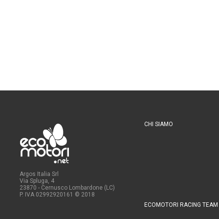
CHI SIAMO
Argos Italia Srl
Via Spluga, 4
23870 - Cernusco Lombardone (LC)
P. IVA 02992920161
© 2018
ECOMOTORI RACING TEAM