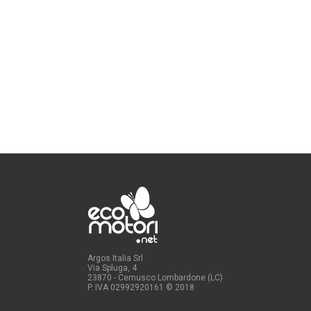
Argos Italia Srl
Via Spluga, 4
23870 - Cernusco Lombardone (LC)
P. IVA 02992920161
© 2018