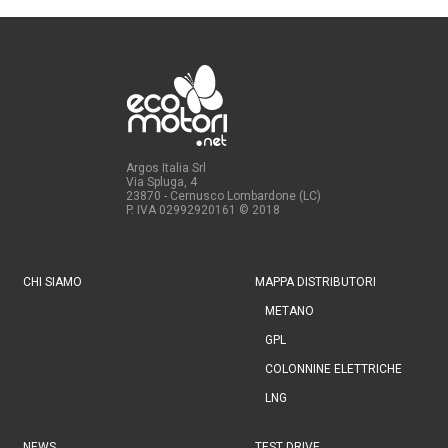
Argos Italia Srl
Via Spluga, 4
23870 - Cernusco Lombardone (LC)
P. IVA 02992920161
© 2018
CHI SIAMO
MAPPA DISTRIBUTORI
METANO
GPL
COLONNINE ELETTRICHE
LNG
NEWS
TEST DRIVE