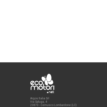
Argos Italia Srl
Via Spluga, 4
23870 - Cernusco Lombardone (LC)