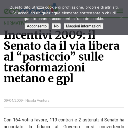
Questo Sito utilizza cookie di profilazione, propri e di altri siti.
Se accedi ad un qualunque elemento sottostante o chiudi
questo banner, acconsenti all'uso dei cookie.
NORMATIVE
Acconsento
No
Maggiori informazioni
Incentivi 2009: il
Senato da il via libera
al “pasticcio” sulle
trasformazioni
metano e gpl
09/04/2009 - Nicola Ventura
Con 164 voti a favore, 119 contrari e 2 astenuti, il Senato ha
accordato la fiducia al Governo, così convertendo