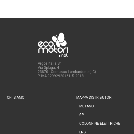
Argos Italia Srl
Via Spluga, 4
23870 - Cernusco Lombardone (LC)
P. IVA 02992920161
© 2018
CHI SIAMO
MAPPA DISTRIBUTORI
METANO
GPL
COLONNINE ELETTRICHE
LNG