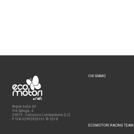
CHI SIAMO
Argos Italia Srl
Via Spluga, 4
23870 - Cernusco Lombardone (LC)
P. IVA 02992920161
© 2018
ECOMOTORI RACING TEAM