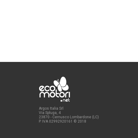
Argos Italia Srl
Via Spluga, 4
23870 - Cernusco Lombardone (LC)
P. IVA 02992920161
© 2018