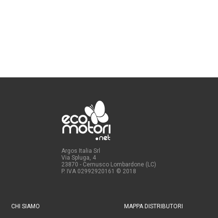
Argos Italia Srl
Via Spluga, 4
23870 - Cernusco Lombardone (LC)
P. IVA 02992920161
© 2018
CHI SIAMO
MAPPA DISTRIBUTORI