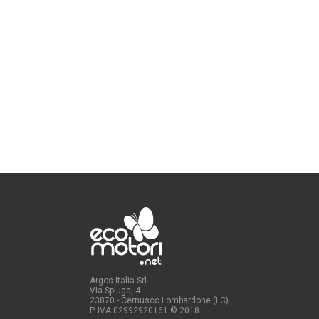
Argos Italia Srl
Via Spluga, 4
23870 - Cernusco Lombardone (LC)
P. IVA 02992920161
© 2018