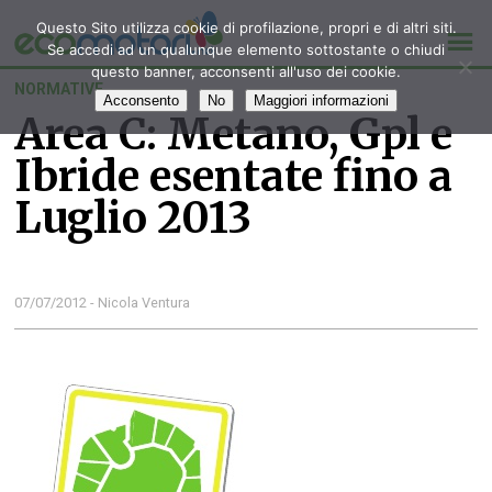
Questo Sito utilizza cookie di profilazione, propri e di altri siti.
Se accedi ad un qualunque elemento sottostante o chiudi
questo banner, acconsenti all'uso dei cookie.
NORMATIVE
Acconsento
No
Maggiori informazioni
Area C: Metano, Gpl e
Ibride esentate fino a
Luglio 2013
07/07/2012 - Nicola Ventura