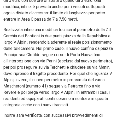
da 5 euro con due ore di sosta o quello da 3 euro. Una
modifica, infine, è prevista anche per i veicoli sottoposti
oggi a divieto d’accesso: il limite di lunghezza per poter
entrare in Area C passa da 7 a 7,50 metri.
Realizzata infine una modifica tecnica al perimetro della Ztl
Cerchia dei Bastioni in due punti, piazza della Repubblica e
largo V Alpini, rendendola aderente al reale posizionamento
delle telecamere. Nel primo caso, il nuovo confine da piazza
Principessa Clotilde segue corso di Porta Nuova fino
all’intersezione con via Parini (esclusa dal nuovo perimetro),
per poi proseguire su via Tarchetti e chiudere su via Manin,
dove riprende il tragitto precedente. Per quel che riguarda V
Alpini, invece, il nuovo perimetro in prossimità del varco
Mascheroni (numero 41) segue via Petrarca fino a via
Revere e poi piega verso largo V Alpini. In entrambi i casi, i
residenti ed equiparati continueranno a rientrare in questa
categoria anche con i nuovi tracciati.
Inoltre sarà verificata, con successivi provvedimenti di