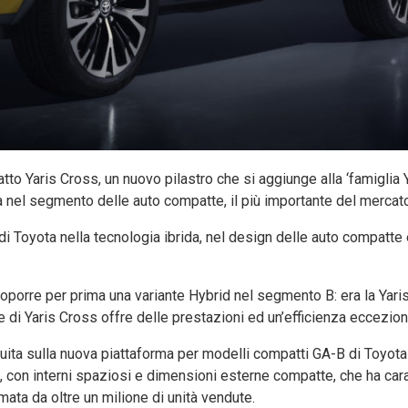
o Yaris Cross, un nuovo pilastro che si aggiunge alla ‘famiglia Y
nel segmento delle auto compatte, il più importante del mercato i
di Toyota nella tecnologia ibrida, nel design delle auto compatte 
proporre per prima una variante Hybrid nel segmento B: era la Yari
 di Yaris Cross offre delle prestazioni ed un’efficienza ecceziona
uita sulla nuova piattaforma per modelli compatti GA-B di Toyota
”, con interni spaziosi e dimensioni esterne compatte, che ha car
mata da oltre un milione di unità vendute.