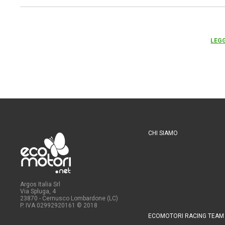
LEGG
CHI SIAMO
Argos Italia Srl
Via Spluga, 4
23870 - Cernusco Lombardone (LC)
P. IVA 02992920161
© 2018
ECOMOTORI RACING TEAM