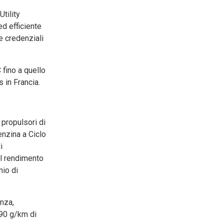
tility
d efficiente
e credenziali
 fino a quello
 in Francia.
 propulsori di
benzina a Ciclo
i
Il rendimento
mio di
enza,
 90 g/km di