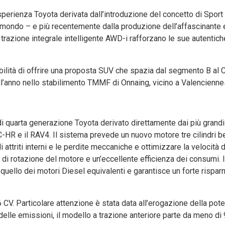
perienza Toyota derivata dall’introduzione del concetto di Sport U
l mondo – e più recentemente dalla produzione dell’affascinante e
a trazione integrale intelligente AWD-i rafforzano le sue autentich
bilità di offrire una proposta SUV che spazia dal segmento B al C
ll’anno nello stabilimento TMMF di Onnaing, vicino a Valenciennes
 di quarta generazione Toyota derivato direttamente dai più grandi
 il C-HR e il RAV4. Il sistema prevede un nuovo motore tre cilindri 
i attriti interni e le perdite meccaniche e ottimizzare la velocità d
i di rotazione del motore e un’eccellente efficienza dei consumi. 
quello dei motori Diesel equivalenti e garantisce un forte rispar
CV. Particolare attenzione è stata data all’erogazione della pot
 delle emissioni, il modello a trazione anteriore parte da meno di