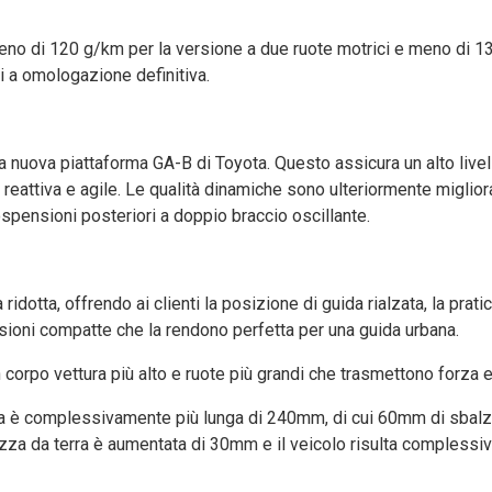
 meno di 120 g/km per la versione a due ruote motrici e meno di 1
ti a omologazione definitiva.
 nuova piattaforma GA-B di Toyota. Questo assicura un alto livello
o reattiva e agile. Le qualità dinamiche sono ulteriormente miglior
ospensioni posteriori a doppio braccio oscillante.
dotta, offrendo ai clienti la posizione di guida rialzata, la pratic
sioni compatte che la rendono perfetta per una guida urbana.
 corpo vettura più alto e ruote più grandi che trasmettono forza e
ma è complessivamente più lunga di 240mm, di cui 60mm di sbalz
ezza da terra è aumentata di 30mm e il veicolo risulta complessi