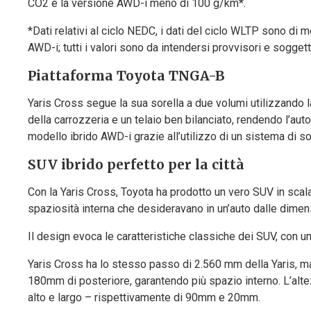
CO2 e la versione AWD-i meno di 100 g/km*.
*Dati relativi al ciclo NEDC, i dati del ciclo WLTP sono di
AWD-i; tutti i valori sono da intendersi provvisori e sogget
Piattaforma Toyota TNGA-B
Yaris Cross segue la sua sorella a due volumi utilizzando la
della carrozzeria e un telaio ben bilanciato, rendendo l’aut
modello ibrido AWD-i grazie all’utilizzo di un sistema di s
SUV ibrido perfetto per la città
Con la Yaris Cross, Toyota ha prodotto un vero SUV in scala ri
spaziosità interna che desideravano in un’auto dalle dimen
Il design evoca le caratteristiche classiche dei SUV, con un
Yaris Cross ha lo stesso passo di 2.560 mm della Yaris, 
180mm di posteriore, garantendo più spazio interno. L’alt
alto e largo – rispettivamente di 90mm e 20mm.