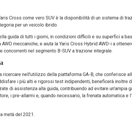
Yaris Cross come vero SUV è la disponibilità di un sistema di tra
tegoria per un veicolo ibrido.
 guida di tutti i giorni, in condizioni difficili e su superfici a b
à AWD meccaniche, e aiuta la Yaris Cross Hybrid AWD-i a ottenere
ue concorrenti nel segmento B-SUV a trazione integrale.
da
ricercare nell’utilizzo della piattaforma GA-B, che conferisce al
sfare i più alti e rigorosi test indipendenti, beneficerà inoltre d
zate di assistenza alla guida, contribuendo ad evitare un’ampia 
tore, i pre-allarmi e, quando necessario, la frenata automatica e l
la metà del 2021.