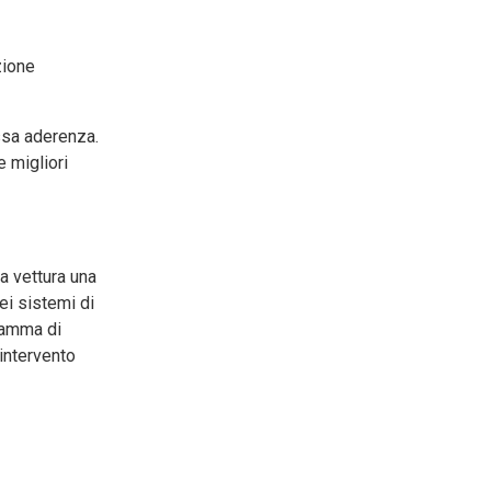
zione
assa aderenza.
 migliori
la vettura una
ei sistemi di
gamma di
’intervento