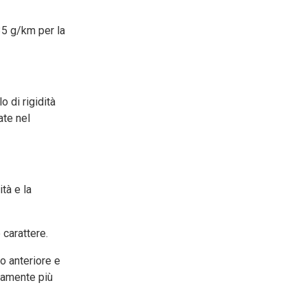
35 g/km per la
 di rigidità
ate nel
ità e la
 carattere.
o anteriore e
vamente più