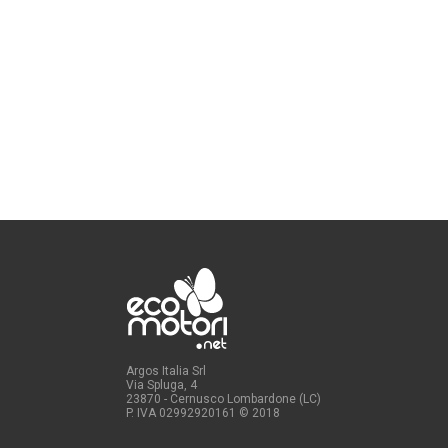
Argos Italia Srl
Via Spluga, 4
23870 - Cernusco Lombardone (LC)
P. IVA 02992920161
© 2018