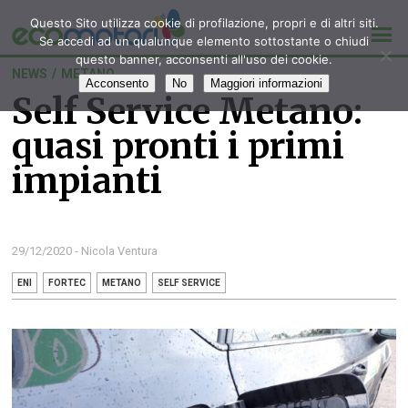
Questo Sito utilizza cookie di profilazione, propri e di altri siti.
Se accedi ad un qualunque elemento sottostante o chiudi
questo banner, acconsenti all'uso dei cookie.
NEWS
/
METANO
Acconsento
No
Maggiori informazioni
Self Service Metano:
quasi pronti i primi
impianti
29/12/2020 - Nicola Ventura
ENI
FORTEC
METANO
SELF SERVICE