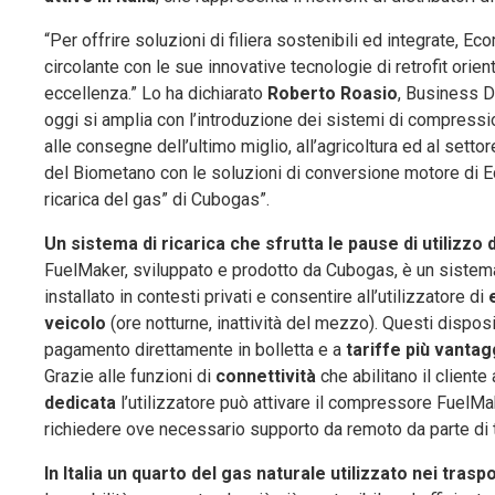
“Per offrire soluzioni di filiera sostenibili ed integrate, 
circolante con le sue innovative tecnologie di retrofit orie
eccellenza.” Lo ha dichiarato
Roberto Roasio
, Business 
oggi si amplia con l’introduzione dei sistemi di compressi
alle consegne dell’ultimo miglio, all’agricoltura ed al set
del Biometano con le soluzioni di conversione motore di Eco
ricarica del gas” di Cubogas”.
Un sistema di ricarica che sfrutta le pause di utilizzo 
FuelMaker, sviluppato e prodotto da Cubogas, è un sistema
installato in contesti privati e consentire all’utilizzatore di
veicolo
(ore notturne, inattività del mezzo). Questi dispos
pagamento direttamente in bolletta e a
tariffe più vanta
Grazie alle funzioni di
connettività
che abilitano il cliente
dedicata
l’utilizzatore può attivare il compressore FuelMak
richiedere ove necessario supporto da remoto da parte di 
In Italia un quarto del gas naturale utilizzato nei traspo