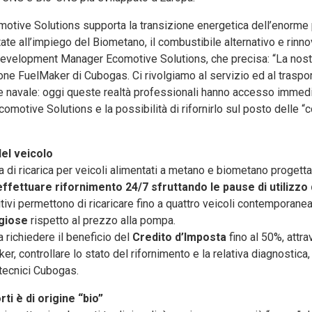
Ecomotive Solutions supporta la transizione energetica dell’enorme
ntate all’impiego del Biometano, il combustibile alternativo e rinn
Development Manager Ecomotive Solutions, che precisa: “La nost
one FuelMaker di Cubogas. Ci rivolgiamo al servizio ed al traspor
tore navale: oggi queste realtà professionali hanno accesso immedi
motive Solutions e la possibilità di rifornirlo sul posto delle “c
del veicolo
 di ricarica per veicoli alimentati a metano e biometano progett
effettuare rifornimento 24/7 sfruttando le pause di utilizzo 
itivi permettono di ricaricare fino a quattro veicoli contemporan
ggiose
rispetto al prezzo alla pompa.
 a richiedere il beneficio del
Credito d’Imposta
fino al 50%, attra
er, controllare lo stato del rifornimento e la relativa diagnostica
tecnici Cubogas.
rti è di origine “bio”