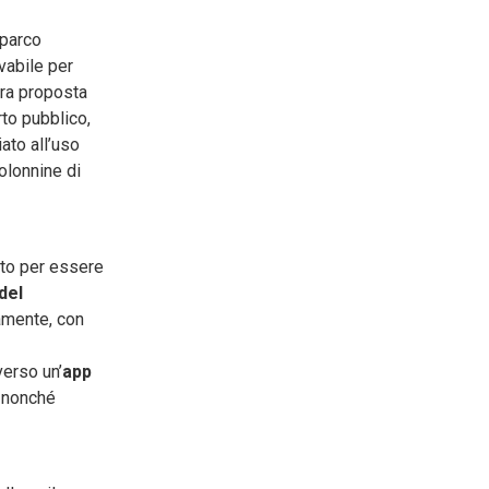
 parco
ovabile per
ra proposta
to pubblico,
ato all’uso
olonnine di
ato per essere
del
eamente, con
verso un’
app
, nonché