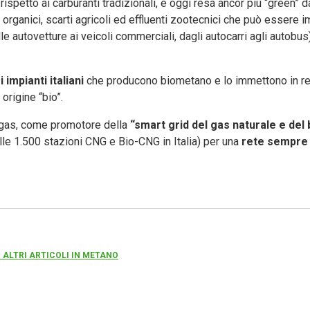
 rispetto ai carburanti tradizionali, è oggi resa ancor più “green” 
ti organici, scarti agricoli ed effluenti zootecnici che può essere
lle autovetture ai veicoli commerciali, dagli autocarri agli autobus
 impianti italiani
che producono biometano e lo immettono in re
 origine “bio”.
ogas, come promotore della
“smart grid del gas naturale e del
lle 1.500 stazioni CNG e Bio-CNG in Italia) per una
rete sempre 
 ALTRI ARTICOLI IN METANO