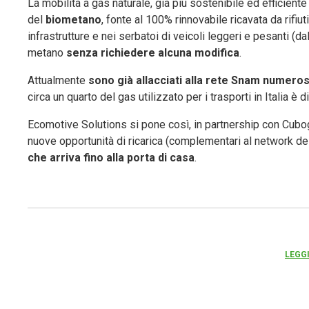
La mobilità a gas naturale, già più sostenibile ed efficiente
del
biometano
, fonte al 100% rinnovabile ricavata da rifiu
infrastrutture e nei serbatoi di veicoli leggeri e pesanti (da
metano
senza richiedere alcuna modifica
.
Attualmente
sono già allacciati alla rete Snam numerosi
circa un quarto del gas utilizzato per i trasporti in Italia è di
Ecomotive Solutions si pone così, in partnership con Cub
nuove opportunità di ricarica (complementari al network de
che arriva fino alla porta di casa
.
LEGGI