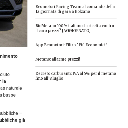
Ecomotori Racing Team al comando della
1a giornata di gara a Bolzano
BioMetano 100% italiano: la ricetta contro
il caro prezzi? [AGGIORNATO]
App Ecomotori: Filtro “Più Economici”
rnimento
Metano: allarme prezzi!
Decreto carburanti: IVA al 5% per il metano
sciuto
fino all’8 luglio
 la
gas naturale
à a basse
 pubbliche –
pubbliche già