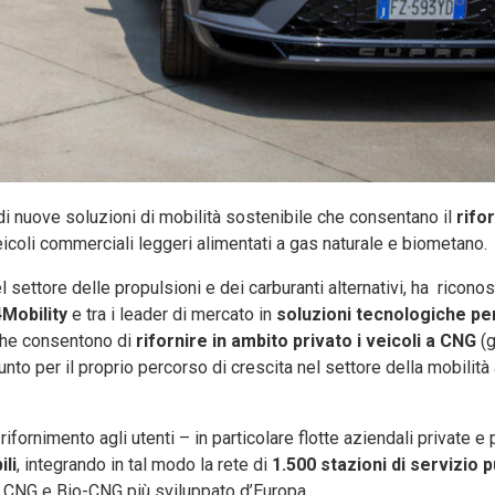
 di nuove soluzioni di mobilità sostenibile che consentano il
rifo
eicoli commerciali leggeri alimentati a gas naturale e biometano.
nel settore delle propulsioni e dei carburanti alternativi, ha ricono
Mobility
e tra i leader di mercato in
soluzioni tecnologiche per
 che consentono di
rifornire in ambito privato i veicoli a CNG
(
unto per il proprio percorso di crescita nel settore della mobilit
ifornimento agli utenti – in particolare flotte aziendali private e
ili
, integrando in tal modo la rete di
1.500 stazioni di servizio 
 di CNG e Bio-CNG più sviluppato d’Europa.