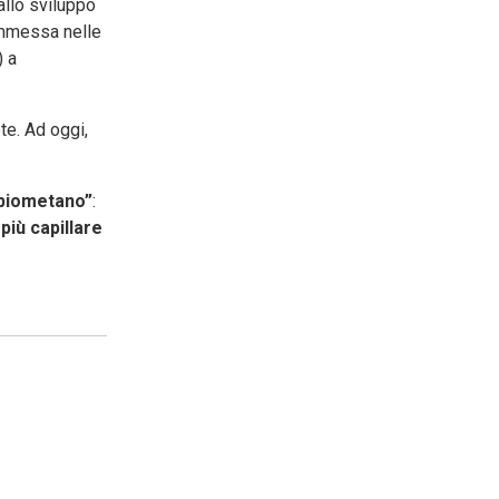
dallo sviluppo
 immessa nelle
) a
te. Ad oggi,
 biometano”
:
più capillare