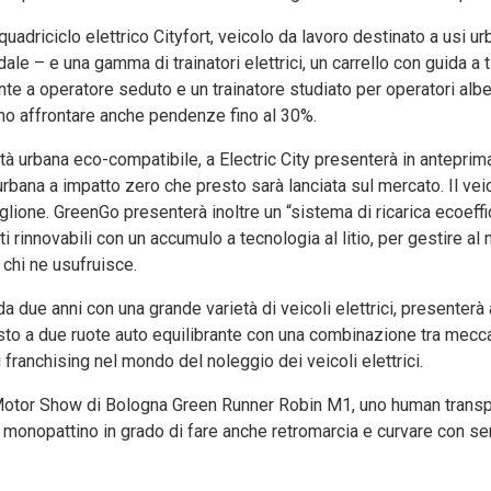
adriciclo elettrico Cityfort, veicolo da lavoro destinato a usi ur
dale – e una gamma di trainatori elettrici, un carrello con guida a
nte a operatore seduto e un trainatore studiato per operatori albe
no affrontare anche pendenze fino al 30%.
tà urbana eco-compatibile, a Electric City presenterà in anteprim
 urbana a impatto zero che presto sarà lanciata sul mercato. Il vei
glione. GreenGo presenterà inoltre un “sistema di ricarica ecoeffic
 rinnovabili con un accumulo a tecnologia al litio, per gestire al 
 chi ne usufruisce.
 due anni con una grande varietà di veicoli elettrici, presenterà
sto a due ruote auto equilibrante con una combinazione tra mecca
 franchising nel mondo del noleggio dei veicoli elettrici.
 Motor Show di Bologna Green Runner Robin M1, uno human transp
 un monopattino in grado di fare anche retromarcia e curvare con se