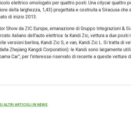
icolo elettrico omologato per quattro posti. Una citycar quattro p
giore della larghezza, 1,43) progettata e costruita a Siracusa che
cato di inizio 2013.
otor Show da ZIC Europe, emanazione di Gruppo Integrazioni & Sis
ato italiano dell’auto elettrica: la Kandi Zic, vettura a due post
lle versioni berlina, Kandi Zic S, e van, Kandi Zic L. Si tratta di ve
a dalla Zhejiang Kangdi Corporation): le Kandi sono largamente util
bama Car”, per l’interesse riservato di recente a queste vetture 
GI ALTRI ARTICOLI IN NEWS