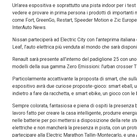
Un’area espositiva e soprattutto una pista indoor per i test
vedere e provare in prima persona i prodotti di importanti
come Fort, GreenGo, Restart, Speeder Motion e Zic Europe e
InterAuto News.
Nissan parteciperà ad Electric City con l’anteprima italia
Leaf, l’auto elettrica più venduta al mondo che sarà disponib
Renault sarà presente all’interno del padiglione 25 con uno 
modelli della sua gamma Zero Emissioni: l’urban crosser T
Particolarmente accattivante la proposta di smart, che sull
espositivo avrà due curiose proposte-gioco: smart eball, u
indietro a fare da racchetta, e smart ebike, un gioco con le 
Sempre colorata, fantasiosa e piena di ospiti la presenza
lavoro fatto per creare la casa intelligente, produrre energia
nelle batterie per poi mettersi a disposizione della rete stes
elettriche e non mancherà la presenza in pista, con un protot
partecipare alla Electric Marathon Tallin-Montecarlo, e u