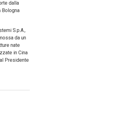
orte dalla
 a Bologna
temi S.p.A.,
i mossa da un
tture nate
izzate in Cina
dal Presidente