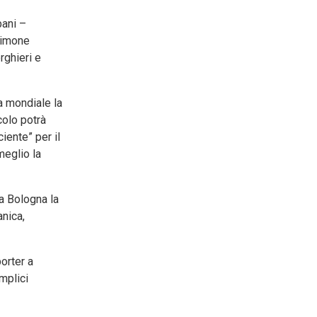
bani –
 timone
rghieri e
a mondiale la
colo potrà
iente” per il
meglio la
 a Bologna la
nica,
orter a
mplici