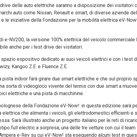
 drive delle auto elettriche saranno a disposizione dei visitatori
 marchi auto come Nissan, Renault e smart, di diverse aziende del
 le iniziative della Fondazione per la mobilità elettrica eV-Now!
na di e-NV200, la versione 100% elettrica del veicolo commercial
ile anche per i test drive dei visitatori.
spazio espositivo dedicato ai suoi veicoli elettrici e con i test d
wizy, Kangoo Z.E. e Fluence Z.E.
a pista indoor farà girare due smart elettriche e che sul proprio 
na sorta di videogioco vivente del tennis con due smart a muover
bici elettriche e una pista di macchinine.
 bolognese della Fondazione eV-Now!: in questa edizione sarà pe
 elettrica che alimenta i veicoli, gli elettrodomestici efficienti e
sa. Sarà illustrato anche un progetto italiano per le reti di ricari
ipo full electric a sorpresa, una delle tre vetture con cui il team
na Ampera e-Rev su cui eV-Now! sta eseguendo alcuni test in ques