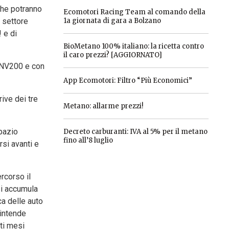
 che potranno
Ecomotori Racing Team al comando della
 settore
1a giornata di gara a Bolzano
 e di
BioMetano 100% italiano: la ricetta contro
il caro prezzi? [AGGIORNATO]
e NV200 e con
App Ecomotori: Filtro “Più Economici”
rive dei tre
Metano: allarme prezzi!
spazio
Decreto carburanti: IVA al 5% per il metano
fino all’8 luglio
si avanti e
rcorso il
 si accumula
ca delle auto
 intende
ti mesi