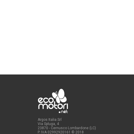
Argos Italia Srl
Via Spluga, 4
23870 - Cernusco Lombardone (LC)
P. IVA 02992920161
© 2018