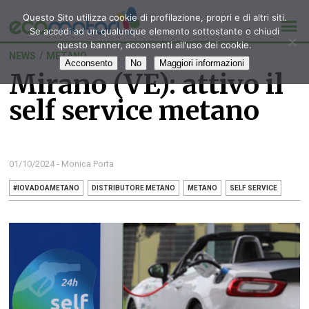
Questo Sito utilizza cookie di profilazione, propri e di altri siti.
Se accedi ad un qualunque elemento sottostante o chiudi
questo banner, acconsenti all'uso dei cookie.
NEWS
/
METANO
Acconsento
No
Maggiori informazioni
Mirano (VE): attivo il
self service metano
01/10/2024 - Monica Porta
#IOVADOAMETANO
DISTRIBUTORE METANO
METANO
SELF SERVICE