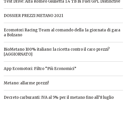
Test Drive: Alfa Romeo Giulietta 1.4 TB Bi Fuel GPL Distinctive
DOSSIER PREZZI METANO 2021
Ecomotori Racing Team al comando della 1a giornata di gara
a Bolzano
BioMetano 100% italiano: la ricetta contro il caro prezzi?
[AGGIORNATO]
App Ecomotori: Filtro “Più Economici”
Metano: allarme prezzi!
Decreto carburanti: IVA al 5% per il metano fino all’8 luglio