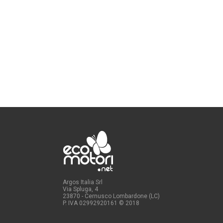
Argos Italia Srl
Via Spluga, 4
23870 - Cernusco Lombardone (LC)
P. IVA 02992920161
© 2018