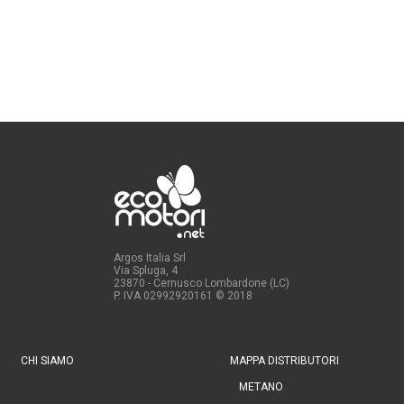
Argos Italia Srl
Via Spluga, 4
23870 - Cernusco Lombardone (LC)
P. IVA 02992920161
© 2018
CHI SIAMO
MAPPA DISTRIBUTORI
METANO