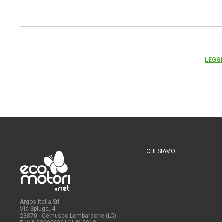
LEGGI
CHI SIAMO
Argos Italia Srl
Via Spluga, 4
23870 - Cernusco Lombardone (LC)