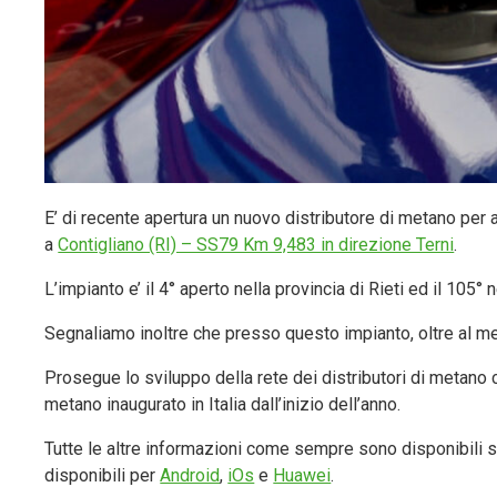
E’ di recente apertura un nuovo distributore di metano per 
a
Contigliano (RI) – SS79 Km 9,483 in direzione Terni
.
L’impianto e’ il 4° aperto nella provincia di Rieti ed il 105° 
Segnaliamo inoltre che presso questo impianto, oltre al me
Prosegue lo sviluppo della rete dei distributori di metano c
metano inaugurato in Italia dall’inizio dell’anno.
Tutte le altre informazioni come sempre sono disponibili si
disponibili per
Android
,
iOs
e
Huawei
.