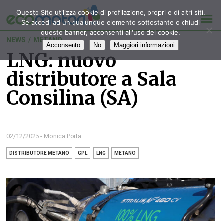
Questo Sito utilizza cookie di profilazione, propri e di altri siti.
Se accedi ad un qualunque elemento sottostante o chiudi
questo banner, acconsenti all'uso dei cookie.
NEWS
/
METANO
Acconsento
No
Maggiori informazioni
LNG: nuovo
distributore a Sala
Consilina (SA)
02/12/2025 - Monica Porta
DISTRIBUTORE METANO
GPL
LNG
METANO