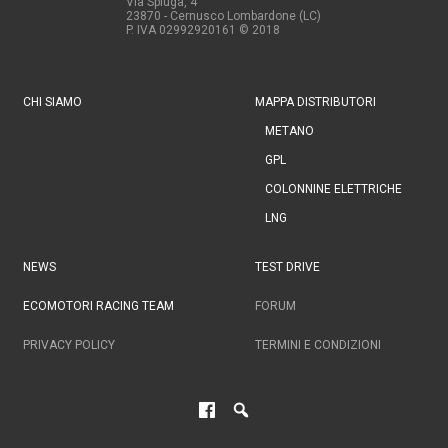
Via Spluga, 4
23870 - Cernusco Lombardone (LC)
P. IVA 02992920161
© 2018
CHI SIAMO
MAPPA DISTRIBUTORI
METANO
GPL
COLONNINE ELETTRICHE
LNG
NEWS
TEST DRIVE
ECOMOTORI RACING TEAM
FORUM
PRIVACY POLICY
TERMINI E CONDIZIONI