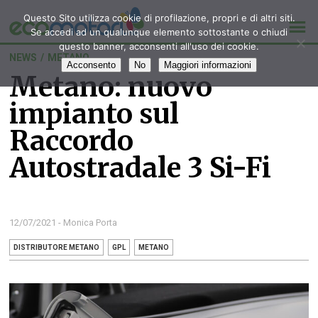
Questo Sito utilizza cookie di profilazione, propri e di altri siti.
Se accedi ad un qualunque elemento sottostante o chiudi
questo banner, acconsenti all'uso dei cookie.
NEWS
/
METANO
Acconsento
No
Maggiori informazioni
Metano: nuovo
impianto sul
Raccordo
Autostradale 3 Si-Fi
12/07/2021 - Monica Porta
DISTRIBUTORE METANO
GPL
METANO