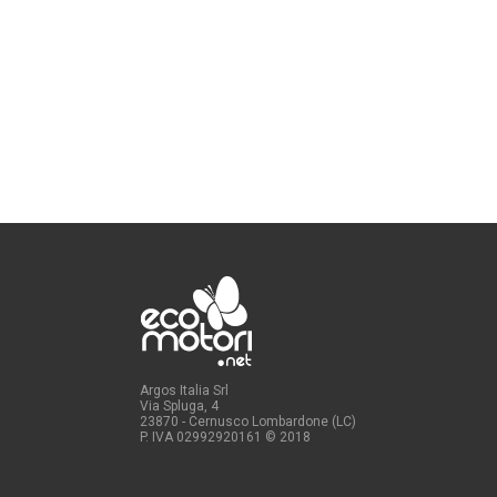
Argos Italia Srl
Via Spluga, 4
23870 - Cernusco Lombardone (LC)
P. IVA 02992920161
© 2018