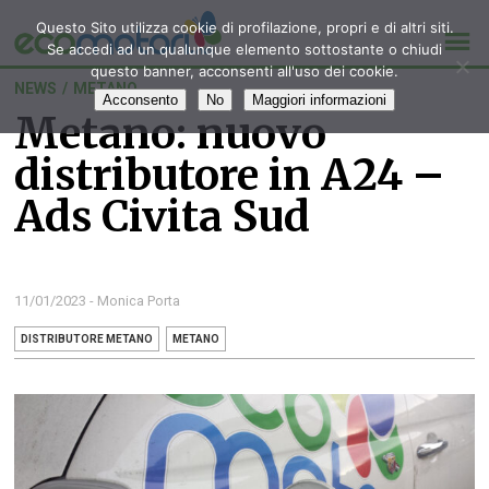
Questo Sito utilizza cookie di profilazione, propri e di altri siti.
Se accedi ad un qualunque elemento sottostante o chiudi
questo banner, acconsenti all'uso dei cookie.
NEWS
/
METANO
Acconsento
No
Maggiori informazioni
Metano: nuovo
distributore in A24 –
Ads Civita Sud
11/01/2023 - Monica Porta
DISTRIBUTORE METANO
METANO