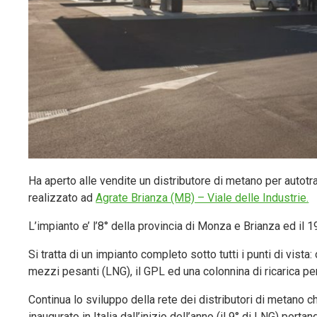
Ha aperto alle vendite un distributore di metano per autot
realizzato ad
Agrate Brianza (MB) – Viale delle Industrie.
L’impianto e’ l’8° della provincia di Monza e Brianza ed il
Si tratta di un impianto completo sotto tutti i punti di vist
mezzi pesanti (LNG), il GPL ed una colonnina di ricarica per
Continua lo sviluppo della rete dei distributori di metano c
inaugurato in Italia dall’inizio dell’anno (il 9° di LNG) portan