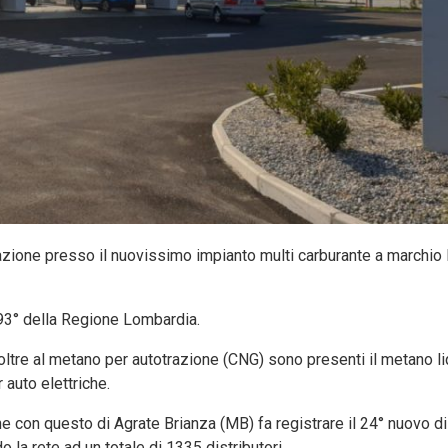
razione presso il nuovissimo impianto multi carburante a marchio
 193° della Regione Lombardia.
a: oltre al metano per autotrazione (CNG) sono presenti il metano li
 auto elettriche.
he con questo di Agrate Brianza (MB) fa registrare il 24° nuovo di
do la rete ad un totale di 1335 distributori.