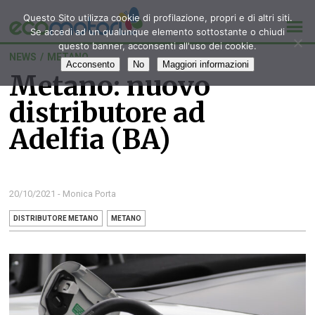
Questo Sito utilizza cookie di profilazione, propri e di altri siti.
Se accedi ad un qualunque elemento sottostante o chiudi
questo banner, acconsenti all'uso dei cookie.
NEWS
/
METANO
Acconsento
No
Maggiori informazioni
Metano: nuovo
distributore ad
Adelfia (BA)
20/10/2021 - Monica Porta
DISTRIBUTORE METANO
METANO