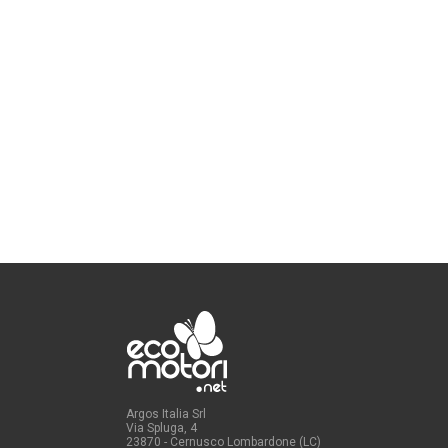
Argos Italia Srl
Via Spluga, 4
23870 - Cernusco Lombardone (LC)