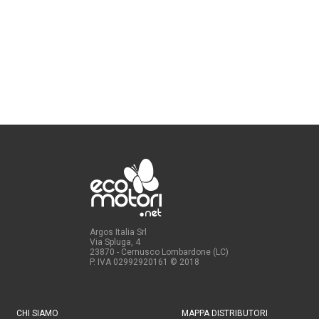
Argos Italia Srl
Via Spluga, 4
23870 - Cernusco Lombardone (LC)
P. IVA 02992920161
© 2018
CHI SIAMO
MAPPA DISTRIBUTORI