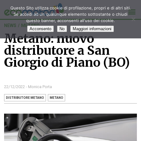
Questo Sito utilizza cookie di profilazione, propri e di altri siti.
Se accedi ad un qualunque elemento sottostante o chiudi
questo banner, acconsenti all'uso dei cookie.
NEWS
/
METANO
Acconsento
No
Maggiori informazioni
Metano: nuovo
distributore a San
Giorgio di Piano (BO)
22/12/2022 - Monica Porta
DISTRIBUTORE METANO
METANO