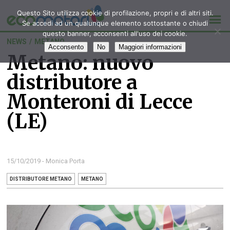
Questo Sito utilizza cookie di profilazione, propri e di altri siti.
Se accedi ad un qualunque elemento sottostante o chiudi
questo banner, acconsenti all'uso dei cookie.
NEWS
/
METANO
Acconsento
No
Maggiori informazioni
Metano: nuovo
distributore a
Monteroni di Lecce
(LE)
15/10/2019 - Monica Porta
DISTRIBUTORE METANO
METANO