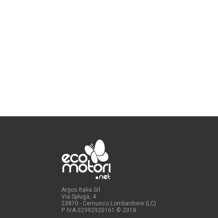
Argos Italia Srl
Via Spluga, 4
23870 - Cernusco Lombardone (LC)
P. IVA 02992920161
© 2018