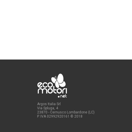
Argos Italia Srl
Via Spluga, 4
23870 - Cernusco Lombardone (LC)
P. IVA 02992920161
© 2018