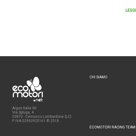
LEGGI
CHI SIAMO
Argos Italia Srl
Via Spluga, 4
23870 - Cernusco Lombardone (LC)
P. IVA 02992920161
© 2018
ECOMOTORI RACING TEAM