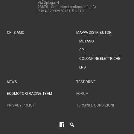
Via Spluga, 4
23870 - Cernusco Lombardone (LC)
P. IVA 02992920161
© 2018
CHI SIAMO
MAPPA DISTRIBUTORI
METANO
GPL
COLONNINE ELETTRICHE
LNG
NEWS
TEST DRIVE
ECOMOTORI RACING TEAM
FORUM
PRIVACY POLICY
TERMINI E CONDIZIONI