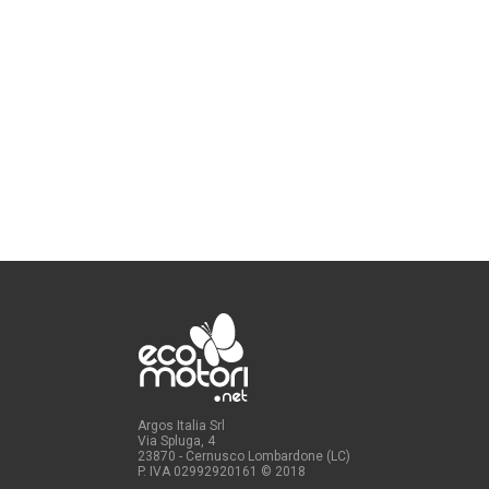
Argos Italia Srl
Via Spluga, 4
23870 - Cernusco Lombardone (LC)
P. IVA 02992920161
© 2018