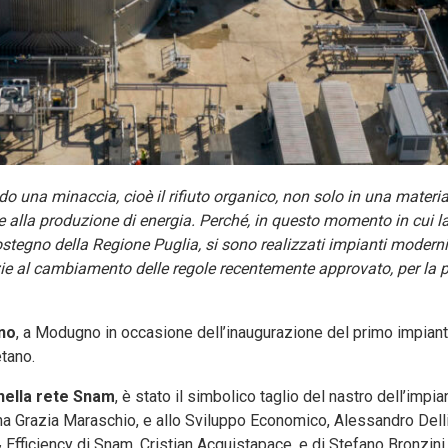
o una minaccia, cioè il rifiuto organico, non solo in una materia
e alla produzione di energia. Perché, in questo momento in cui la
l sostegno della Regione Puglia, si sono realizzati impianti modern
razie al cambiamento delle regole recentemente approvato, per la 
ano
, a Modugno in occasione dell’inaugurazione del primo impiant
etano.
ella rete Snam
, è stato il simbolico taglio del nastro dell’impian
na Grazia Maraschio, e allo Sviluppo Economico, Alessandro Delli
Efficiency di Snam, Cristian Acquistapace, e di Stefano Bronzini,