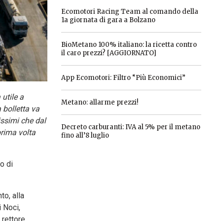
Ecomotori Racing Team al comando della
1a giornata di gara a Bolzano
BioMetano 100% italiano: la ricetta contro
il caro prezzi? [AGGIORNATO]
App Ecomotori: Filtro “Più Economici”
 utile a
Metano: allarme prezzi!
 bolletta va
issimi che dal
Decreto carburanti: IVA al 5% per il metano
prima volta
fino all’8 luglio
o di
to, alla
 Noci,
 rettore