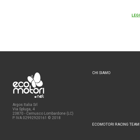
LEG
CHI SIAMO
Argos Italia Srl
Via Spluga, 4
23870 - Cernusco Lombardone (LC)
P. IVA 02992920161
© 2018
ECOMOTORI RACING TEAM