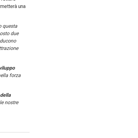
ermetterà una
o questa
posto due
roducono
ttrazione
viluppo
ella forza
della
le nostre