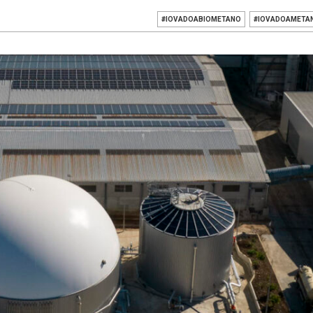
#IOVADOABIOMETANO
#IOVADOAMETA