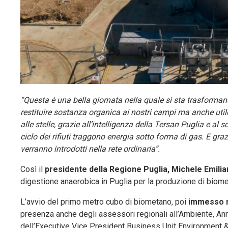
“Questa è una bella giornata nella quale si sta trasformand
restituire sostanza organica ai nostri campi ma anche util
alle stelle, grazie all’intelligenza della Tersan Puglia e a
ciclo dei rifiuti traggono energia sotto forma di gas. E g
verranno introdotti nella rete ordinaria”.
Così il
presidente della Regione Puglia, Michele Emili
digestione anaerobica in Puglia per la produzione di biom
L’avvio del primo metro cubo di biometano, poi
immesso n
presenza anche degli assessori regionali all’Ambiente, An
dell’Executive Vice President Business Unit Environment & 