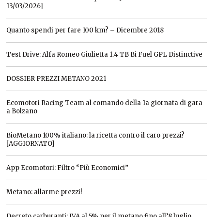
13/03/2026]
Quanto spendi per fare 100 km? – Dicembre 2018
Test Drive: Alfa Romeo Giulietta 1.4 TB Bi Fuel GPL Distinctive
DOSSIER PREZZI METANO 2021
Ecomotori Racing Team al comando della 1a giornata di gara
a Bolzano
BioMetano 100% italiano: la ricetta contro il caro prezzi?
[AGGIORNATO]
App Ecomotori: Filtro “Più Economici”
Metano: allarme prezzi!
Decreto carburanti: IVA al 5% per il metano fino all’8 luglio