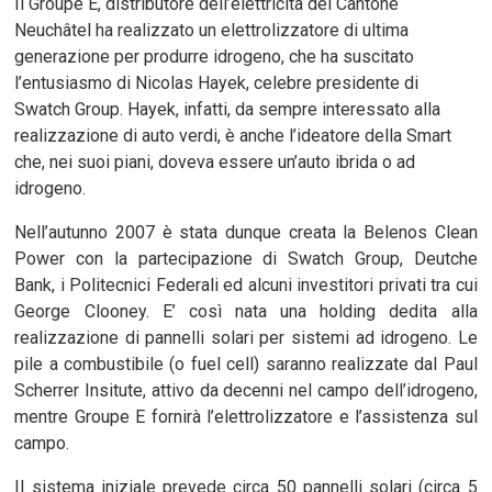
Il Groupe E, distributore dell’elettricità del Cantone
Neuchâtel ha realizzato un elettrolizzatore di ultima
generazione per produrre idrogeno, che ha suscitato
l’entusiasmo di Nicolas Hayek, celebre presidente di
Swatch Group. Hayek, infatti, da sempre interessato alla
realizzazione di auto verdi, è anche l’ideatore della Smart
che, nei suoi piani, doveva essere un’auto ibrida o ad
idrogeno.
Nell’autunno 2007 è stata dunque creata la Belenos Clean
Power con la partecipazione di Swatch Group, Deutche
Bank, i Politecnici Federali ed alcuni investitori privati tra cui
George Clooney. E’ così nata una holding dedita alla
realizzazione di pannelli solari per sistemi ad idrogeno. Le
pile a combustibile (o fuel cell) saranno realizzate dal Paul
Scherrer Insitute, attivo da decenni nel campo dell’idrogeno,
mentre Groupe E fornirà l’elettrolizzatore e l’assistenza sul
campo.
Il sistema iniziale prevede circa 50 pannelli solari (circa 5