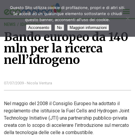
Questo Sito utilizza cookie di profilazione, propri e di altri siti.
Se accedi ad un qualunque elemento sottostante o chiudi
questo banner, acconsenti all'uso dei cookie.
NEWS
/
IDROGENO
Acconsento
No
Maggiori informazioni
Bando europeo da 140
mln per la ricerca
nell’idrogeno
07/07/2009 - Nicola Ventura
Nel maggio del 2008 il Consiglio Europeo ha adottato il
regolamento che istituisce la Fuel Cells and Hydrogen Joint
Technology Initiative (JTI) una partnership pubblico-privata
creata con lo scopo di accelerare l’introduzione sul mercato
della tecnologia delle celle a combustibile.