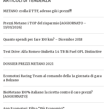
ARTICOLI DI TENDENZA
METANO: crolla il TTF, adesso giù i prezzi!!!
Prezzi Metano: i TOP del risparmio [AGGIORNATO –
13/03/2026]
Quanto spendi per fare 100 km? – Dicembre 2018
Test Drive: Alfa Romeo Giulietta 1.4 TB Bi Fuel GPL Distinctive
DOSSIER PREZZI METANO 2021
Ecomotori Racing Team al comando della 1a giornata di gara
a Bolzano
BioMetano 100% italiano: la ricetta contro il caro prezzi?
[AGGIORNATO]
App Ecomotori: Filtro “Più Economici”