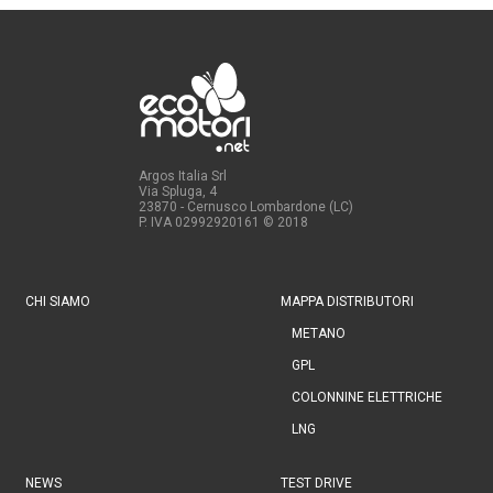
Argos Italia Srl
Via Spluga, 4
23870 - Cernusco Lombardone (LC)
P. IVA 02992920161
© 2018
CHI SIAMO
MAPPA DISTRIBUTORI
METANO
GPL
COLONNINE ELETTRICHE
LNG
NEWS
TEST DRIVE