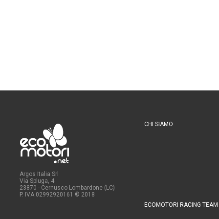
CHI SIAMO
Argos Italia Srl
Via Spluga, 4
23870 - Cernusco Lombardone (LC)
P. IVA 02992920161
© 2018
ECOMOTORI RACING TEAM