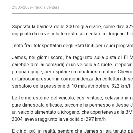
21/06/2009 - Nicola Ventura
Superata la barriera delle 200 miglia orarie, come dire 322 
raggiunta da un veicolo terrestre alimentato a idrogeno. Il
, noto fra i telespettatori degli Stati Uniti per i suoi prog
James, nei giorni scorsi, ha raggiunto sulla pista di El M
sarebbe dire: ai comandi) di un veicolo a 4 ruote…d’epoca:
propria equipe, per ospitare un mostruoso motore Chevrolet 
di turbocompressori in corrispondenza dei collettori di 
serbatoio della pressione di 10 mila atmosfere. 322 km/h
Le forme esterne del veicolo, così vintage, celavano in re
pure dimostrata efficace, siccome ha permesso a Jesse Ja
un veicolo alimentato a idrogeno, che apparteneva alla BMW
2004, aveva raggiunto la velocità di 297 km/h.
E c’è di più: in realtà, sembra che James si sia tenuto pi