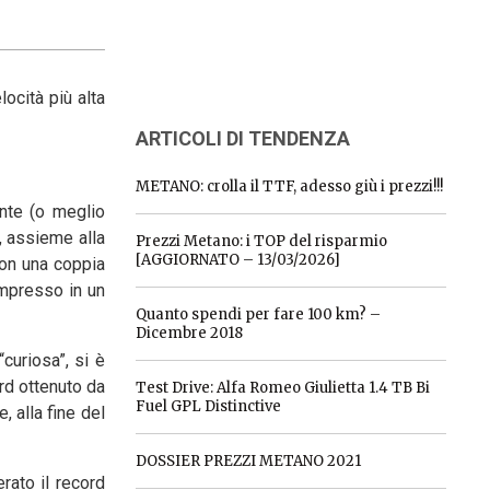
locità più alta
ARTICOLI DI TENDENZA
METANO: crolla il TTF, adesso giù i prezzi!!!
ante (o meglio
, assieme alla
Prezzi Metano: i TOP del risparmio
[AGGIORNATO – 13/03/2026]
con una coppia
ompresso in un
Quanto spendi per fare 100 km? –
Dicembre 2018
curiosa”, si è
rd ottenuto da
Test Drive: Alfa Romeo Giulietta 1.4 TB Bi
Fuel GPL Distinctive
 alla fine del
DOSSIER PREZZI METANO 2021
rato il record