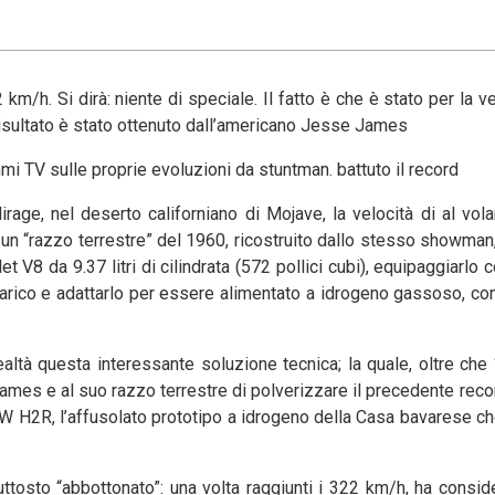
km/h. Si dirà: niente di speciale. Il fatto è che è stato per la ve
 risultato è stato ottenuto dall’americano Jesse James
rammi TV sulle proprie evoluzioni da stuntman. battuto il record
irage, nel deserto californiano di Mojave, la velocità di al vol
 un “razzo terrestre” del 1960, ricostruito dallo stesso showman
V8 da 9.37 litri di cilindrata (572 pollici cubi), equipaggiarlo 
scarico e adattarlo per essere alimentato a idrogeno gassoso, c
altà questa interessante soluzione tecnica; la quale, oltre che “
mes e al suo razzo terrestre di polverizzare il precedente reco
 H2R, l’affusolato prototipo a idrogeno della Casa bavarese che,
uttosto “abbottonato”: una volta raggiunti i 322 km/h, ha conside