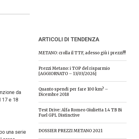
ARTICOLI DI TENDENZA
METANO: crolla il TTF, adesso giù i prezzi!!!
Prezzi Metano: i TOP del risparmio
[AGGIORNATO – 13/03/2026]
Quanto spendi per fare 100 km? –
tenzione da
Dicembre 2018
l 17 e 18
Test Drive: Alfa Romeo Giulietta 1.4 TB Bi
Fuel GPL Distinctive
DOSSIER PREZZI METANO 2021
opo una serie