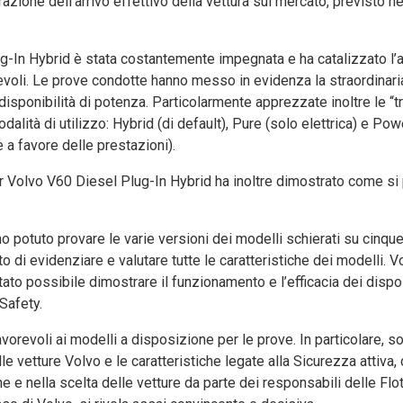
azione dell’arrivo effettivo della vettura sul mercato, previsto n
ug-In Hybrid è stata costantemente impegnata e ha catalizzato l’
oli. Le prove condotte hanno messo in evidenza la straordinaria 
isponibilità di potenza. Particolarmente apprezzate inoltre le “t
alità di utilizzo: Hybrid (di default), Pure (solo elettrica) e Pow
 a favore delle prestazioni).
er Volvo V60 Diesel Plug-In Hybrid ha inoltre dimostrato come s
.
o potuto provare le varie versioni dei modelli schierati su cinque
to di evidenziare e valutare tutte le caratteristiche dei modelli. V
tato possibile dimostrare il funzionamento e l’efficacia dei dispos
 Safety.
vorevoli ai modelli a disposizione per le prove. In particolare, s
e vetture Volvo e le caratteristiche legate alla Sicurezza attiva,
 e nella scelta delle vetture da parte dei responsabili delle Flot