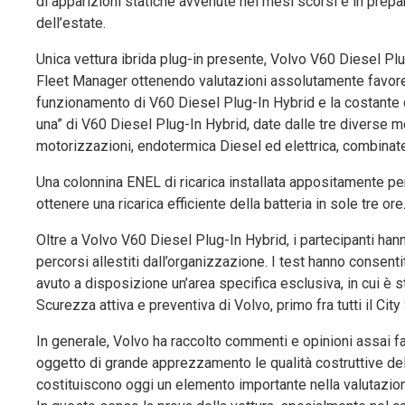
di apparizioni statiche avvenute nei mesi scorsi e in prepar
dell’estate.
Unica vettura ibrida plug-in presente, Volvo V60 Diesel Pl
Fleet Manager ottenendo valutazioni assolutamente favorev
funzionamento di V60 Diesel Plug-In Hybrid e la costante d
una” di V60 Diesel Plug-In Hybrid, date dalle tre diverse mod
motorizzazioni, endotermica Diesel ed elettrica, combinate
Una colonnina ENEL di ricarica installata appositamente p
ottenere una ricarica efficiente della batteria in sole tre ore
Oltre a Volvo V60 Diesel Plug-In Hybrid, i partecipanti hann
percorsi allestiti dall’organizzazione. I test hanno consenti
avuto a disposizione un’area specifica esclusiva, in cui è s
Scurezza attiva e preventiva di Volvo, primo fra tutti il City
In generale, Volvo ha raccolto commenti e opinioni assai fa
oggetto di grande apprezzamento le qualità costruttive dell
costituiscono oggi un elemento importante nella valutazione