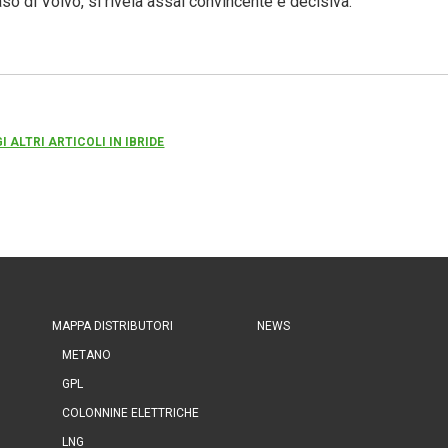
so di Volvo, si rivela assai convincente e decisiva.
I ALTRI ARTICOLI IN IBRIDE
MAPPA DISTRIBUTORI
NEWS
METANO
GPL
COLONNINE ELETTRICHE
LNG