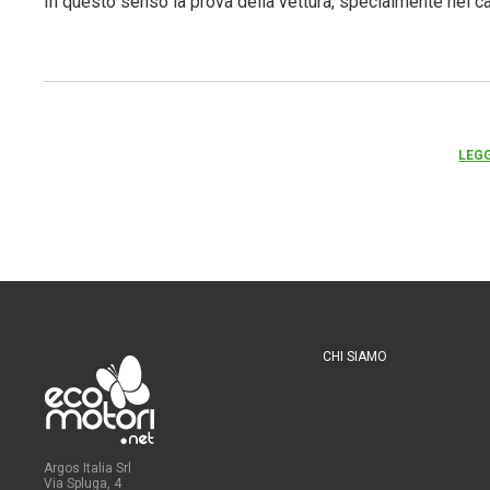
In questo senso la prova della vettura, specialmente nel ca
LEGG
CHI SIAMO
Argos Italia Srl
Via Spluga, 4