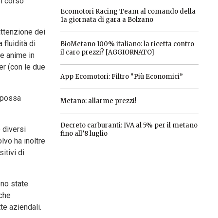
el corso
Ecomotori Racing Team al comando della
1a giornata di gara a Bolzano
attenzione dei
fluidità di
BioMetano 100% italiano: la ricetta contro
il caro prezzi? [AGGIORNATO]
re anime in
er (con le due
App Ecomotori: Filtro “Più Economici”
i possa
Metano: allarme prezzi!
Decreto carburanti: IVA al 5% per il metano
 diversi
fino all’8 luglio
olvo ha inoltre
itivi di
ono state
 che
te aziendali.