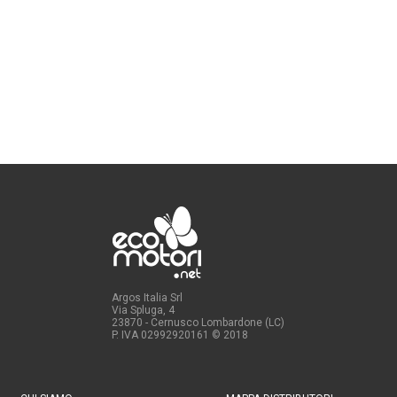
Argos Italia Srl
Via Spluga, 4
23870 - Cernusco Lombardone (LC)
P. IVA 02992920161
© 2018