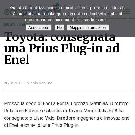
Questo Sito utilizza cookie di profilazione, propri e di altri siti.
Se accedi ad un qualunque elemento sottostante o chiudi
questo banner, acconsenti all'uso dei cookie.
NEWS
/
IBRIDE
Acconsento
No
Maggiori informazioni
Toyota: consegnata
una Prius Plug-in ad
Enel
28/05/2011 - Nicola Ventura
Presso la sede di Enel a Roma, Lorenzo Matthias, Direttore
Relazioni Esterne e stampa di Toyota Motor Italia SpA ha
consegnato a Livio Vido, Direttore Ingegneria e Innovazione
di Enel le chiavi di una Prius Plug-in.