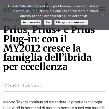
Questo Sito utilizza cookie di profilazione, propri e di altri siti.
Se accedi ad un qualunque elemento sottostante o chiudi
questo banner, acconsenti all'uso dei cookie.
NEWS
/
IBRIDE
Acconsento
No
Maggiori informazioni
Prius, Prius+ e Prius
Plug-in: con il
MY2012 cresce la
famiglia dell’ibrida
per eccellenza
17/01/2012 - Nicola Ventura
Mentre Toyota continua ad estendere la propria tecnologia
full hybrid in segmenti di mercato sempre nuovi con modelli