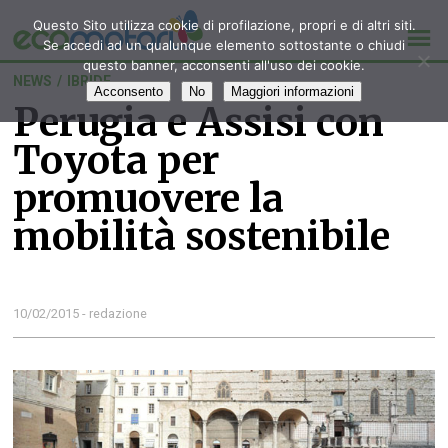
Questo Sito utilizza cookie di profilazione, propri e di altri siti.
Se accedi ad un qualunque elemento sottostante o chiudi
questo banner, acconsenti all'uso dei cookie.
NEWS
/
IBRIDE
Acconsento
No
Maggiori informazioni
Perugia e Assisi con
Toyota per
promuovere la
mobilità sostenibile
10/02/2015 - redazione