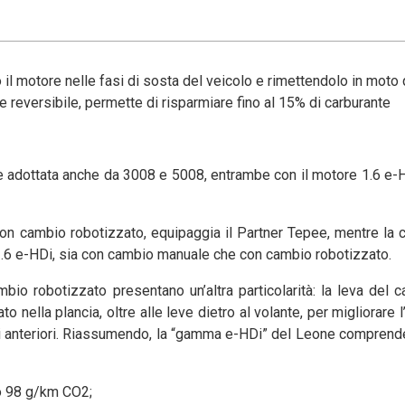
il motore nelle fasi di sosta del veicolo e rimettendolo in moto
 reversibile, permette di risparmiare fino al 15% di carburante
e adottata anche da 3008 e 5008, entrambe con il motore 1.6 e
con cambio robotizzato, equipaggia il Partner Tepee, mentre la 
1.6 e-HDi, sia con cambio manuale che con cambio robotizzato.
mbio robotizzato presentano un’altra particolarità: la leva del 
 nella plancia, oltre alle leve dietro al volante, per migliorare l’
osti anteriori. Riassumendo, la “gamma e-HDi” del Leone comprend
o 98 g/km CO2;