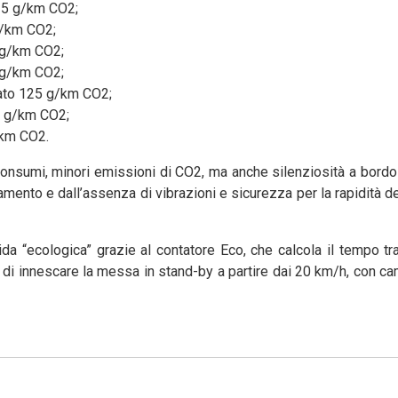
15 g/km CO2;
g/km CO2;
 g/km CO2;
 g/km CO2;
zato 125 g/km CO2;
3 g/km CO2;
/km CO2.
consumi, minori emissioni di CO2, ma anche silenziosità a bordo
namento e dall’assenza di vibrazioni e sicurezza per la rapidità d
da “ecologica” grazie al contatore Eco, che calcola il tempo tr
tà di innescare la messa in stand-by a partire dai 20 km/h, con c