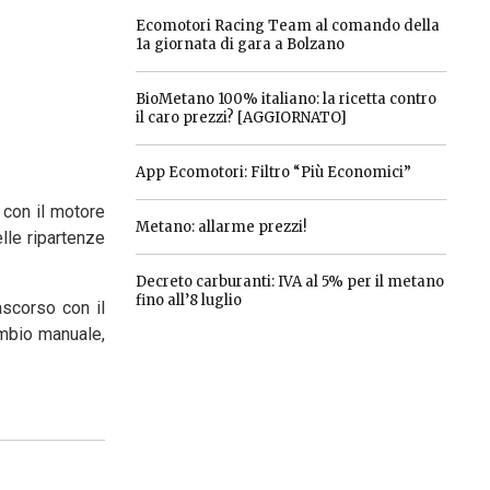
Ecomotori Racing Team al comando della
1a giornata di gara a Bolzano
BioMetano 100% italiano: la ricetta contro
il caro prezzi? [AGGIORNATO]
App Ecomotori: Filtro “Più Economici”
 con il motore
Metano: allarme prezzi!
elle ripartenze
Decreto carburanti: IVA al 5% per il metano
fino all’8 luglio
ascorso con il
ambio manuale,