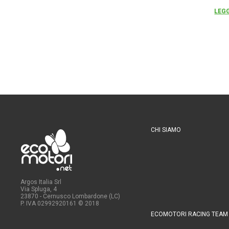
LEGG
CHI SIAMO
Argos Italia Srl
Via Spluga, 4
23870 - Cernusco Lombardone (LC)
P. IVA 02992920161
© 2018
ECOMOTORI RACING TEAM