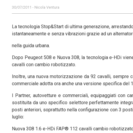
30/07/2011 - Nicola Ventura
La tecnologia Stop&Start di ultima generazione, arrestando 
istantaneamente e senza vibrazioni grazie ad un alternatore
nella guida urbana.
Dopo Peugeot 508 e Nuova 308, la tecnologia e-HDi vien
cavalli con cambio robotizzato.
Inoltre, una nuova motorizzazione da 92 cavalli, sempre 
commerciale adotta ora anche una versione specifica del 
I Partner, autovetture e commerciali, equipaggiati con ca
sostituita da uno specifico selettore perfettamente integrato
posti anteriori, soprattutto nella configurazione con 3 p
luglio:
Nuova 308 1.6 e-HDi FAP® 112 cavalli cambio robotizzat