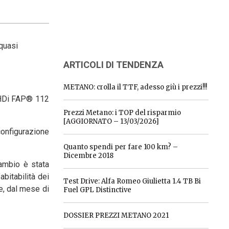
 quasi
ARTICOLI DI TENDENZA
METANO: crolla il TTF, adesso giù i prezzi!!!
-HDi FAP® 112
Prezzi Metano: i TOP del risparmio
[AGGIORNATO – 13/03/2026]
configurazione
Quanto spendi per fare 100 km? –
Dicembre 2018
cambio è stata
abitabilità dei
Test Drive: Alfa Romeo Giulietta 1.4 TB Bi
e, dal mese di
Fuel GPL Distinctive
DOSSIER PREZZI METANO 2021