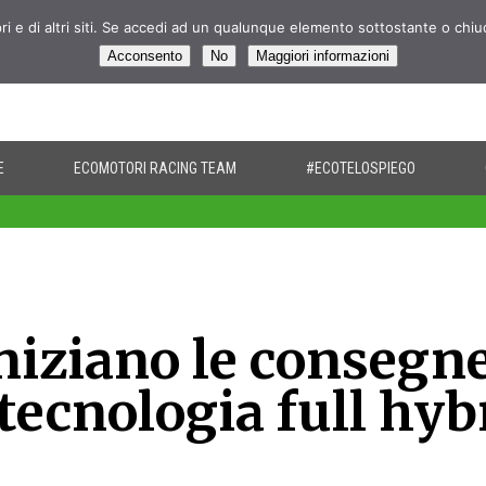
pri e di altri siti. Se accedi ad un qualunque elemento sottostante o chi
Acconsento
No
Maggiori informazioni
E
ECOMOTORI RACING TEAM
#ECOTELOSPIEGO
niziano le consegn
 tecnologia full hyb