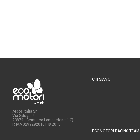
CHI SIAMO
Argos Italia Srl
Via Spluga, 4
23870 - Cernusco Lombardone (LC)
P. IVA 02992920161
© 2018
ECOMOTORI RACING TEAM