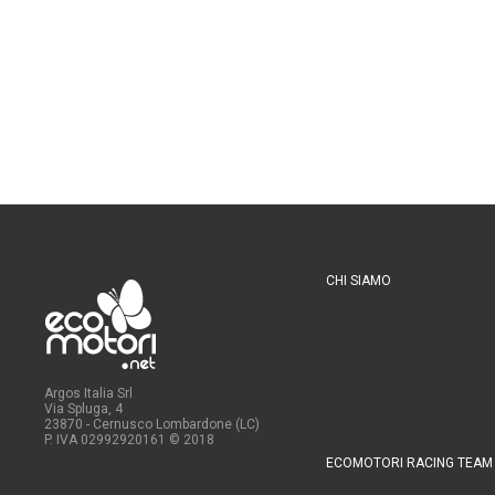
CHI SIAMO
Argos Italia Srl
Via Spluga, 4
23870 - Cernusco Lombardone (LC)
P. IVA 02992920161
© 2018
ECOMOTORI RACING TEAM