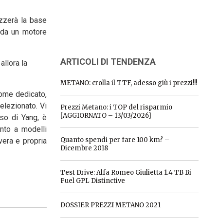
izzerà la base
 da un motore
ARTICOLI DI TENDENZA
allora la
METANO: crolla il TTF, adesso giù i prezzi!!!
nome dedicato,
elezionato. Vi
Prezzi Metano: i TOP del risparmio
[AGGIORNATO – 13/03/2026]
so di Yang, è
nto a modelli
Quanto spendi per fare 100 km? –
vera e propria
Dicembre 2018
Test Drive: Alfa Romeo Giulietta 1.4 TB Bi
Fuel GPL Distinctive
DOSSIER PREZZI METANO 2021