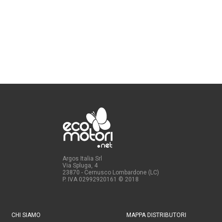
Argos Italia Srl
Via Spluga, 4
23870 - Cernusco Lombardone (LC)
P. IVA 02992920161
© 2018
CHI SIAMO
MAPPA DISTRIBUTORI