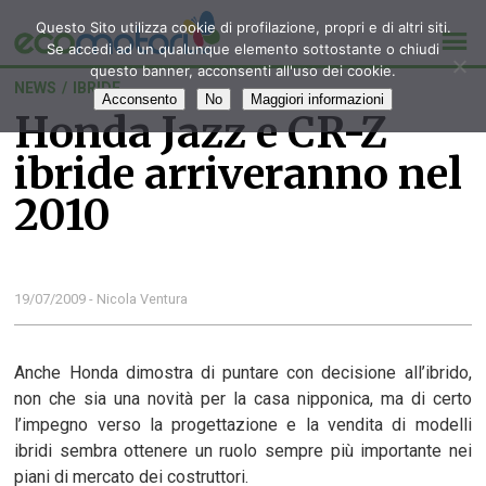
Questo Sito utilizza cookie di profilazione, propri e di altri siti.
Se accedi ad un qualunque elemento sottostante o chiudi
questo banner, acconsenti all'uso dei cookie.
NEWS
/
IBRIDE
Acconsento
No
Maggiori informazioni
Honda Jazz e CR-Z
ibride arriveranno nel
2010
19/07/2009 - Nicola Ventura
Anche Honda dimostra di puntare con decisione all’ibrido,
non che sia una novità per la casa nipponica, ma di certo
l’impegno verso la progettazione e la vendita di modelli
ibridi sembra ottenere un ruolo sempre più importante nei
piani di mercato dei costruttori.