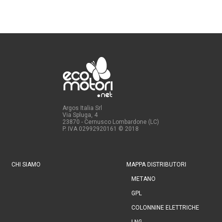
Argos Italia Srl
Via Spluga, 4
23870 - Cernusco Lombardone (LC)
P. IVA 02992920161
© 2018
CHI SIAMO
MAPPA DISTRIBUTORI
METANO
GPL
COLONNINE ELETTRICHE
LNG