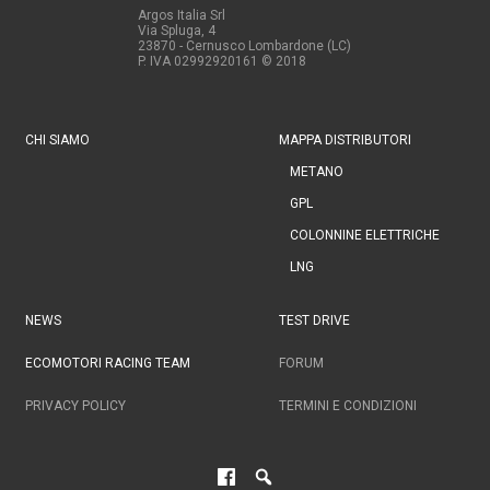
Argos Italia Srl
Via Spluga, 4
23870 - Cernusco Lombardone (LC)
P. IVA 02992920161
© 2018
CHI SIAMO
MAPPA DISTRIBUTORI
METANO
GPL
COLONNINE ELETTRICHE
LNG
NEWS
TEST DRIVE
ECOMOTORI RACING TEAM
FORUM
PRIVACY POLICY
TERMINI E CONDIZIONI