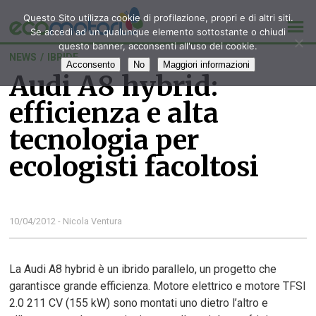
Questo Sito utilizza cookie di profilazione, propri e di altri siti.
Se accedi ad un qualunque elemento sottostante o chiudi
questo banner, acconsenti all'uso dei cookie.
NEWS
/
IBRIDE
Acconsento
No
Maggiori informazioni
Audi A8 hybrid:
efficienza e alta
tecnologia per
ecologisti facoltosi
10/04/2012 - Nicola Ventura
La Audi A8 hybrid è un ibrido parallelo, un progetto che
garantisce grande efficienza. Motore elettrico e motore TFSI
2.0 211 CV (155 kW) sono montati uno dietro l’altro e