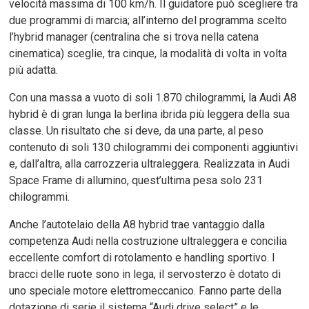
velocità massima di 100 km/h. Il guidatore può scegliere tra
due programmi di marcia; all’interno del programma scelto
l’hybrid manager (centralina che si trova nella catena
cinematica) sceglie, tra cinque, la modalità di volta in volta
più adatta.
Con una massa a vuoto di soli 1.870 chilogrammi, la Audi A8
hybrid è di gran lunga la berlina ibrida più leggera della sua
classe. Un risultato che si deve, da una parte, al peso
contenuto di soli 130 chilogrammi dei componenti aggiuntivi
e, dall’altra, alla carrozzeria ultraleggera. Realizzata in Audi
Space Frame di allumino, quest’ultima pesa solo 231
chilogrammi.
Anche l’autotelaio della A8 hybrid trae vantaggio dalla
competenza Audi nella costruzione ultraleggera e concilia
eccellente comfort di rotolamento e handling sportivo. I
bracci delle ruote sono in lega, il servosterzo è dotato di
uno speciale motore elettromeccanico. Fanno parte della
dotazione di serie il sistema “Audi drive select” e le