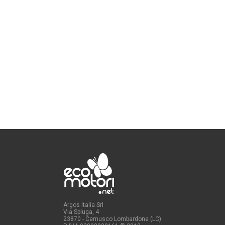
Argos Italia Srl
Via Spluga, 4
23870 - Cernusco Lombardone (LC)