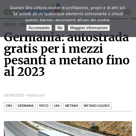
Questo Sito utilizza cookie di profilazione, propri e di altri siti.
Se accedi ad un qualunque elemento sottostante o chiudi
questo banner, acconsenti all'uso dei cookie.
NEWS
/
METANO
Acconsento
No
Maggiori informazioni
Germania: autostrada
gratis per i mezzi
pesanti a metano fino
al 2023
09/06/2020 - redazione
CNG
GERMANIA
IVECO
LNG
METANO
METANO LIQUIDO