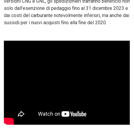
versioni CNG e GNL, gli spedizionieri trarranno beneficio non
solo dall’esenzione di pedaggio fino al 31 dicembre 2023 e
dai costi del carburante notevolmente inferiori, ma anche dai
sussidi per i nuovi acquisti fino alla fine del 2020.