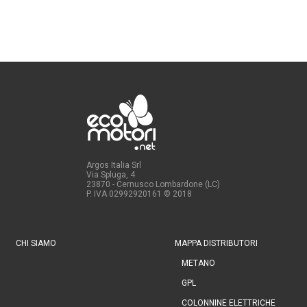
Argos Italia Srl
Via Spluga, 4
23870 - Cernusco Lombardone (LC)
P. IVA 02992920161
© 2018
CHI SIAMO
MAPPA DISTRIBUTORI
METANO
GPL
COLONNINE ELETTRICHE