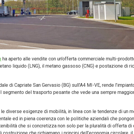
o
ha aperto alle vendite con un’offerta commerciale multi-prodotto
metano liquido (LNG), il metano gassoso (CNG) e postazione di ric
dale di Capriate San Gervasio (BG) sull’A4 MI-VE, rende l’impiant
la del segmento del trasporto pesante che vede una sempre maggio
 le diverse esigenze di mobilità, in linea con le tendenze di un 
ntale ed in piena coerenza con le politiche aziendali che pongon
enibilità che si concretizza non solo per la pluralità di offerta di 
di costruzione che richiamano i principi dell’economia circolare, il