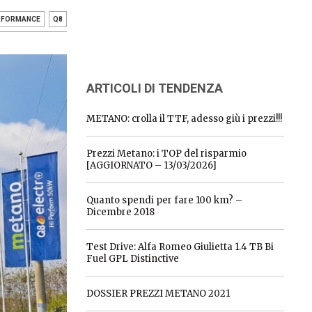
RFORMANCE
Q8
ARTICOLI DI TENDENZA
METANO: crolla il TTF, adesso giù i prezzi!!!
Prezzi Metano: i TOP del risparmio
[AGGIORNATO – 13/03/2026]
Quanto spendi per fare 100 km? –
Dicembre 2018
Test Drive: Alfa Romeo Giulietta 1.4 TB Bi
Fuel GPL Distinctive
DOSSIER PREZZI METANO 2021