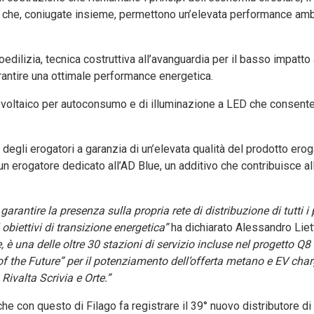
co che, coniugate insieme, permettono un’elevata performance amb
oedilizia, tecnica costruttiva all’avanguardia per il basso impatto
 garantire una ottimale performance energetica.
otovoltaico per autoconsumo e di illuminazione a LED che consente 
 degli erogatori a garanzia di un’elevata qualità del prodotto erog
n erogatore dedicato all’AD Blue, un additivo che contribuisce al
rantire la presenza sulla propria rete di distribuzione di tutti i 
 obiettivi di transizione energetica”
ha dichiarato Alessandro Liett
re, è una delle oltre 30 stazioni di servizio incluse nel progetto Q
 the Future” per il potenziamento dell’offerta metano e EV char
Rivalta Scrivia e Orte.”
che con questo di Filago fa registrare il 39° nuovo distributore d