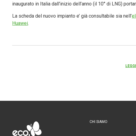
inaugurato in Italia dall’inizio dell’anno (il 10° di LNG) port
La scheda del nuovo impianto e’ già consultabile sia nell’
e
Huawei
.
LEGGI
CHI SIAMO