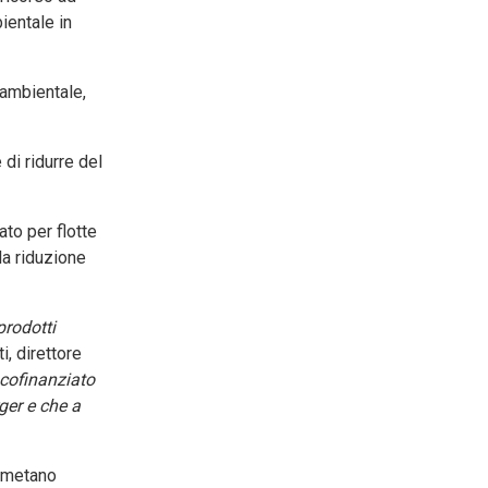
ientale in
 ambientale,
di ridurre del
ato per flotte
la riduzione
prodotti
i, direttore
8 cofinanziato
ger e che a
i metano