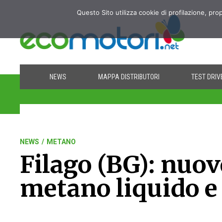
Questo Sito utilizza cookie di profilazione, pro
NEWS
MAPPA DISTRIBUTORI
TEST DRIV
NEWS
/
METANO
Filago (BG): nuo
metano liquido e 