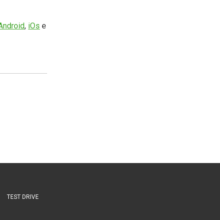
Android
,
iOs
e
TEST DRIVE