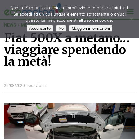
Questo Sito utilizza cookie di profilazione, propri e di altri siti.
Se accedi ad un qualunque elemento sottostante o chiudi
questo banner, acconsenti all'uso dei cookie.
NEWS
/
METANO
Acconsento
No
Maggiori informazioni
Fiat 500X a metano…
viaggiare spendendo
la metà!
26/08/2020 - redazione