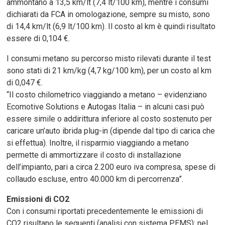
ammontano a 13,5 km/lt (7,4 lt/100 km), mentre i consumi
dichiarati da FCA in omologazione, sempre su misto, sono
di 14,4 km/lt (6,9 lt/100 km). Il costo al km è quindi risultato
essere di 0,104 €.
I consumi metano su percorso misto rilevati durante il test
sono stati di 21 km/kg (4,7 kg/100 km), per un costo al km
di 0,047 €.
“Il costo chilometrico viaggiando a metano – evidenziano
Ecomotive Solutions e Autogas Italia – in alcuni casi può
essere simile o addirittura inferiore al costo sostenuto per
caricare un’auto ibrida plug-in (dipende dal tipo di carica che
si effettua). Inoltre, il risparmio viaggiando a metano
permette di ammortizzare il costo di installazione
dell’impianto, pari a circa 2.200 euro iva compresa, spese di
collaudo escluse, entro 40.000 km di percorrenza”.
Emissioni di CO2
Con i consumi riportati precedentemente le emissioni di
CO2 risultano le seguenti (analisi con sistema PEMS): nel