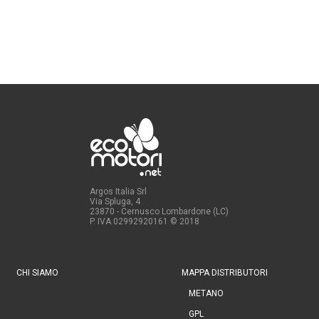
Argos Italia Srl
Via Spluga, 4
23870 - Cernusco Lombardone (LC)
P. IVA 02992920161
© 2018
CHI SIAMO
MAPPA DISTRIBUTORI
METANO
GPL