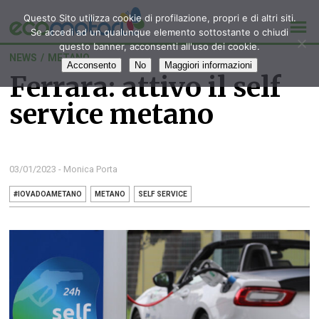
Questo Sito utilizza cookie di profilazione, propri e di altri siti.
Se accedi ad un qualunque elemento sottostante o chiudi
questo banner, acconsenti all'uso dei cookie.
NEWS
/
METANO
Acconsento
No
Maggiori informazioni
Ferrara: attivo il self
service metano
03/01/2023 - Monica Porta
#IOVADOAMETANO
METANO
SELF SERVICE