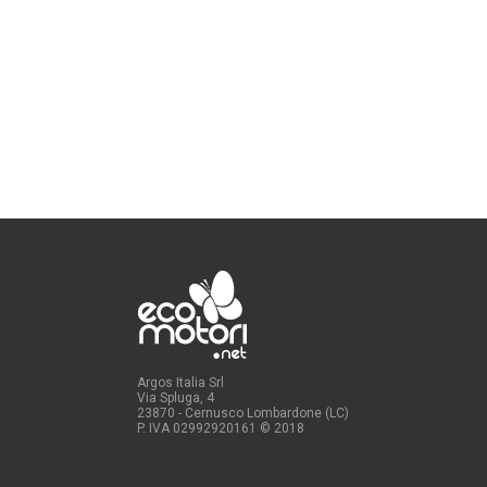
Argos Italia Srl
Via Spluga, 4
23870 - Cernusco Lombardone (LC)
P. IVA 02992920161
© 2018