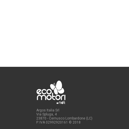
Argos Italia Srl
Via Spluga, 4
23870 - Cernusco Lombardone (LC)
P. IVA 02992920161
© 2018