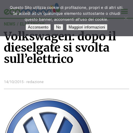
Questo Sito utilizza cookie di profilazione, propri e di altri siti.
Se accedi ad un qualunque elemento sottostante o chiudi
questo banner, acconsenti all'uso dei cookie.
NEWS
/
ELETTRICHE
Acconsento
No
Maggiori informazioni
Volkswagen: dopo il
dieselgate si svolta
sull’elettrico
14/10/2015 - redazione